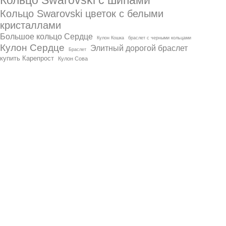
Кольцо Swarovski с шипами
Кольцо Swarovski цветок с белыми
кристаллами
Большое кольцо Сердце
Кулон Кошка
браслет с черными кольцами
Кулон Сердце
Элитный дорогой браслет
Браслет
купить Карепрост
Кулон Сова