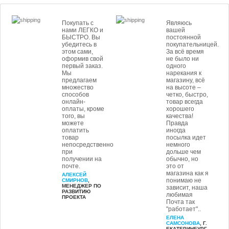
Покупать с
Являюсь
нами ЛЕГКО и
вашей
БЫСТРО. Вы
постоянной
убедитесь в
покупательницей.
этом сами,
За всё время
оформив свой
не было ни
первый заказ.
одного
Мы
нарекания к
предлагаем
магазину, всё
множество
на высоте –
способов
четко, быстро,
онлайн-
товар всегда
оплаты, кроме
хорошего
того, вы
качества!
можете
Правда
оплатить
иногда
товар
посылка идет
непосредственно
немного
при
дольше чем
получении на
обычно, но
почте.
это от
магазина как я
АЛЕКСЕЙ
понимаю не
СМИРНОВ
,
МЕНЕДЖЕР ПО
зависит, наша
РАЗВИТИЮ
любимая
ПРОЕКТА
Почта так
"работает"..
ЕЛЕНА
САМСОНОВА
, Г.
ЕКАТЕРИНБУРГ