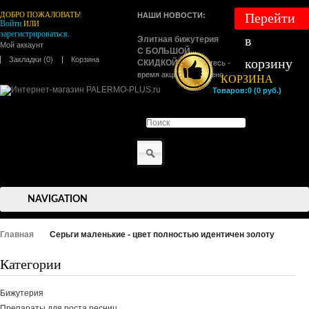
ДОБРО ПОЖАЛОВАТЬ!
Перейти
НАШИ НОВОСТИ:
Войти
ИЛИ
зарегистрироваться
.
в
Элитная бижутерия
Мой аккаунт
С БОЛЬШОЙ
Закладки (0)
Корзина
корзину
СКИДКОЙ !
Торопитесь -
время акции ограничено.
КОРЗИНА
Товаров:0 (0 руб.)
NAVIGATION
Главная
Серьги маленькие - цвет полностью идентичен золоту
Категории
Бижутерия
Препараты для роста ресниц