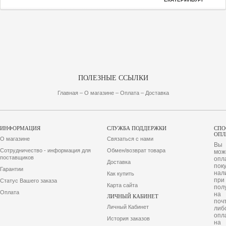
ПОЛЕЗНЫЕ ССЫЛКИ
Главная
– О магазине
– Оплата
– Доставка
ИНФОРМАЦИЯ
СЛУЖБА ПОДДЕРЖКИ
СПО
ОПЛ
О магазине
Связаться с нами
Вы
Сотрудничество - информация для
Обмен/возврат товара
мож
поставщиков
опл
Доставка
пок
Гарантии
нал
Как купить
при
Статус Вашего заказа
Карта сайта
пол
Оплата
на
ЛИЧНЫЙ КАБИНЕТ
почт
Личный Кабинет
либ
опл
История заказов
на