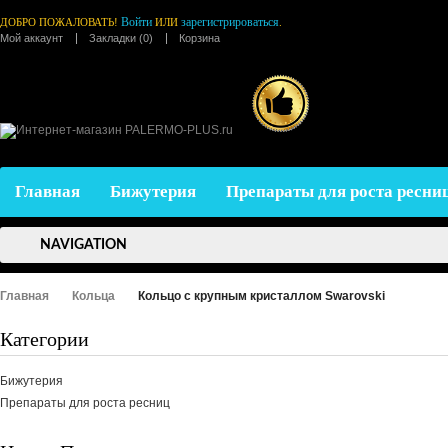
Войти
зарегистрироваться
ДОБРО ПОЖАЛОВАТЬ!
ИЛИ
.
Мой аккаунт
Закладки (0)
Корзина
Главная
Бижутерия
Препараты для роста ресни
NAVIGATION
Главная
Кольца
Кольцо с крупным кристаллом Swarovski
Категории
Бижутерия
Препараты для роста ресниц