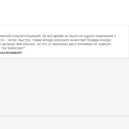
янной покупательницей. За всё время не было ни одного нарекания к
оте – четко, быстро, товар всегда хорошего качества! Правда иногда
 дольше чем обычно, но это от магазина как я понимаю не зависит,
так "работает"..
. ЕКАТЕРИНБУРГ