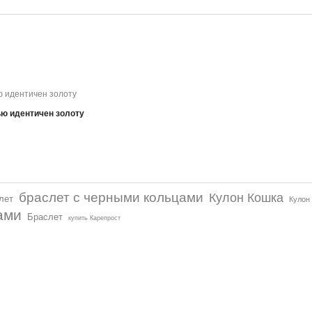
ью идентичен золоту
браслет с черными кольцами
Кулон Кошка
лет
Кулон
ами
Браслет
купить Карепрост