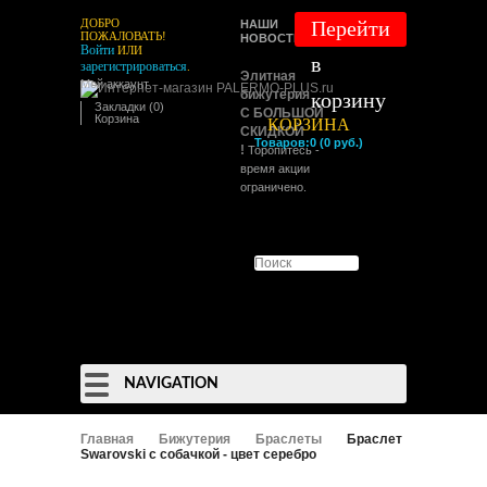
ДОБРО
Перейти
НАШИ
ПОЖАЛОВАТЬ!
НОВОСТИ:
Войти
ИЛИ
в
зарегистрироваться
.
Элитная
Мой аккаунт
бижутерия
корзину
Закладки (0)
С БОЛЬШОЙ
Корзина
КОРЗИНА
СКИДКОЙ
Товаров:0 (0 руб.)
!
Торопитесь -
время акции
ограничено.
NAVIGATION
Главная
Бижутерия
Браслеты
Браслет
Swarovski с собачкой - цвет серебро