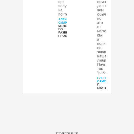
при
немного
получении
дольше
на
чем
почте.
обычно,
но
АЛЕКСЕЙ
это
СМИРНОВ
,
МЕНЕДЖЕР
от
ПО
магазина
РАЗВИТИЮ
как
ПРОЕКТА
я
понимаю
не
зависит,
наша
любимая
Почта
так
"работает"..
ЕЛЕНА
САМСОНОВА
,
Г.
ЕКАТЕРИНБУРГ